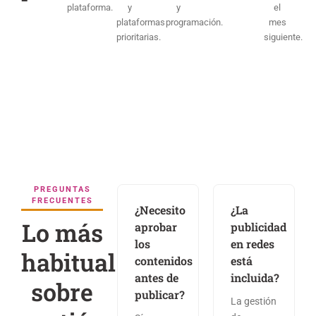
plataforma.
y
y
el
plataformas
programación.
mes
prioritarias.
siguiente.
PREGUNTAS
FRECUENTES
¿Necesito
¿La
Lo más
aprobar
publicidad
los
en redes
habitual
contenidos
está
antes de
incluida?
sobre
publicar?
La gestión