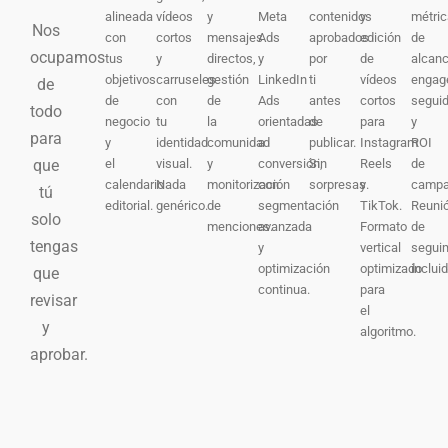
alineada
vídeos
y
Meta
contenidos
y
métri
Nos
con
cortos
mensajes
Ads
aprobados
edición
de
ocupamos
tus
y
directos,
y
por
de
alcanc
objetivos
carruseles
gestión
LinkedIn
ti
vídeos
engag
de
de
con
de
Ads
antes
cortos
segui
todo
negocio
tu
la
orientadas
de
para
y
para
y
identidad
comunidad
a
publicar.
Instagram
ROI
el
visual.
y
conversión,
Sin
Reels
de
que
calendario
Nada
monitorización
con
sorpresas.
y
campa
tú
editorial.
genérico.
de
segmentación
TikTok.
Reuni
solo
menciones.
avanzada
Formato
de
tengas
y
vertical
segui
optimización
optimizado
incluid
que
continua.
para
revisar
el
y
algoritmo.
aprobar.