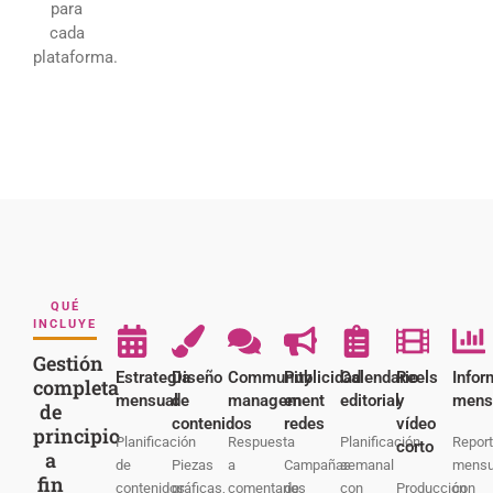
para
cada
plataforma.
QUÉ
INCLUYE
Gestión
Estrategia
Diseño
Community
Publicidad
Calendario
Reels
Infor
completa
mensual
de
management
en
editorial
y
mens
de
contenidos
redes
vídeo
principio
Planificación
Respuesta
Planificación
Repor
corto
a
de
Piezas
a
Campañas
semanal
mensu
fin
contenidos
gráficas,
comentarios
de
con
Producción
con