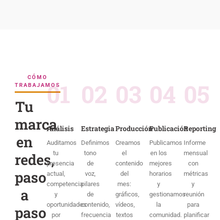
CÓMO
01
02
03
04
05
TRABAJAMOS
Tu
marca
Análisis
Estrategia
Producción
Publicación
Reporting
en
Auditamos
Definimos
Creamos
Publicamos
Informe
tu
tono
el
en los
mensual
redes,
presencia
de
contenido
mejores
con
paso
actual,
voz,
del
horarios
métricas
competencia
pilares
mes:
y
y
a
y
de
gráficos,
gestionamos
reunión
oportunidades
contenido,
vídeos,
la
para
paso
por
frecuencia
textos
comunidad.
planificar