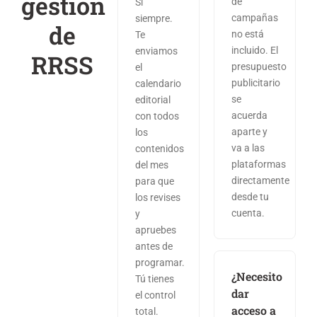
gestión
de
Sí
campañas
siempre.
de
no está
Te
incluido. El
enviamos
RRSS
presupuesto
el
publicitario
calendario
se
editorial
acuerda
con todos
aparte y
los
va a las
contenidos
plataformas
del mes
directamente
para que
desde tu
los revises
cuenta.
y
apruebes
antes de
programar.
¿Necesito
Tú tienes
dar
el control
acceso a
total.