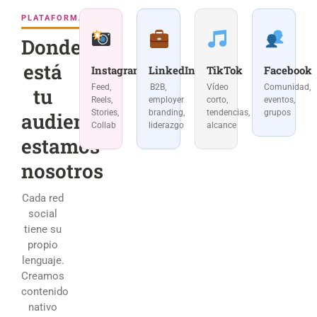
PLATAFORMAS
Donde
está
Instagram
LinkedIn
TikTok
Facebook
Feed,
B2B,
Vídeo
Comunidad,
tu
Reels,
employer
corto,
eventos,
Stories,
branding,
tendencias,
grupos
audiencia,
Collab
liderazgo
alcance
estamos
nosotros
Cada red
social
tiene su
propio
lenguaje.
Creamos
contenido
nativo