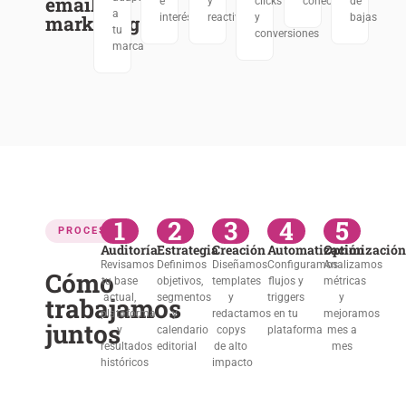
email
e
y
clicks
conectados
de
a
marketing
interés
reactivación
y
bajas
tu
conversiones
marca
1
2
3
4
5
PROCESO
Auditoría
Estrategia
Creación
Automatización
Optimización
Revisamos
Definimos
Diseñamos
Configuramos
Analizamos
Cómo
tu base
objetivos,
templates
flujos y
métricas
actual,
segmentos
y
triggers
y
trabajamos
plataforma
y
redactamos
en tu
mejoramos
juntos
y
calendario
copys
plataforma
mes a
resultados
editorial
de alto
mes
históricos
impacto