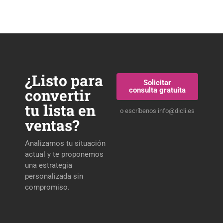
¿Listo para
Solicitar
convertir
consulta gratuita
tu lista en
o escríbenos info
@dicli.es
ventas?
Analizamos tu situación
actual y te proponemos
una estrategia
personalizada sin
compromiso.