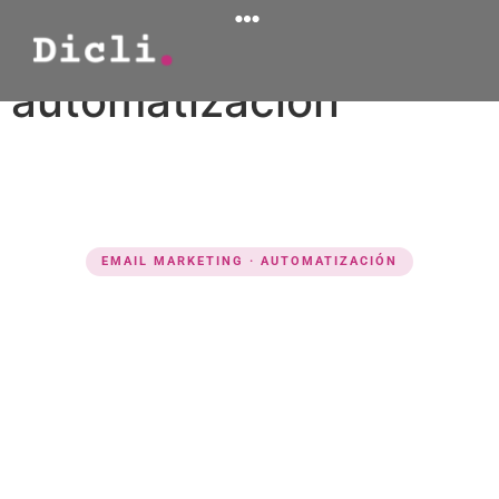
Email Marketing y
automatización
EMAIL MARKETING · AUTOMATIZACIÓN
El canal con el
mayor retorno
del marketing
digital