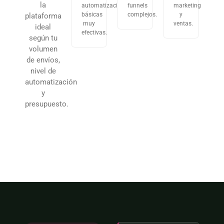
la
automatizaciones
funnels
marketing
básicas
complejos.
y
plataforma
muy
ventas.
ideal
efectivas.
según tu
volumen
de envíos,
nivel de
automatización
y
presupuesto.