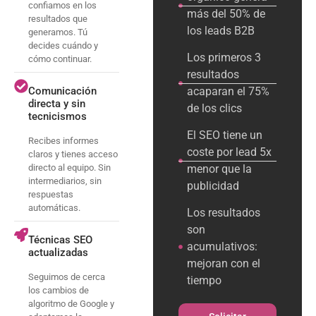
confiamos en los
más del 50% de
resultados que
los leads B2B
generamos. Tú
decides cuándo y
Los primeros 3
cómo continuar.
resultados
Comunicación
acaparan el 75%
directa y sin
de los clics
tecnicismos
El SEO tiene un
Recibes informes
coste por lead 5x
claros y tienes acceso
directo al equipo. Sin
menor que la
intermediarios, sin
publicidad
respuestas
automáticas.
Los resultados
son
Técnicas SEO
acumulativos:
actualizadas
mejoran con el
Seguimos de cerca
tiempo
los cambios de
algoritmo de Google y