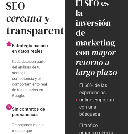
El SEO es
SEO
la
cercana
y
inversión
transparente
de
marketing
Estrategia basada
con
mayor
en datos reales
retorno a
Cada decisión parte
del análisis de tu
largo plazo
sector, tu
competencia y el
comportamiento real
El 68% de las
de tus usuarios en
experiencias
Google.
online empiezan
con una
Sin contratos de
búsqueda
permanencia
Trabajamos mes a
El tráfico
mes porque
orgánico genera